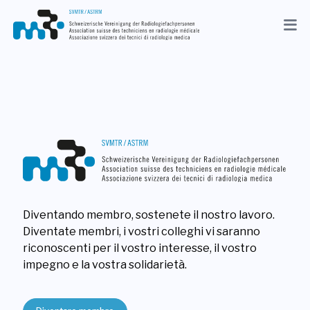
Aggiornamenti
Associazione
Membri
Professione
Media
Diventando membro, sostenete il nostro lavoro.
IT
Diventate membri, i vostri colleghi vi saranno
Ricerca
riconoscenti per il vostro interesse, il vostro
impegno e la vostra solidarietà.
Contatto
Shop