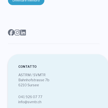
Diventare membro
Login
Diventare membro
Sezioni
CONTATTO
ASTRM / SVMTR
Bahnhofstrasse 7b
6210 Sursee
041 926 07 77
info@svmtr.ch