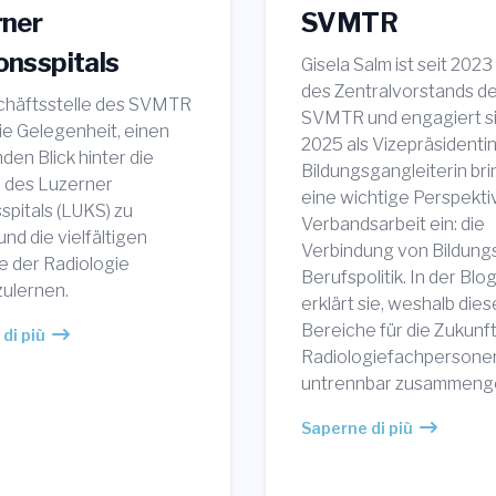
rner
SVMTR
nsspitals
Gisela Salm ist seit 2023
des Zentralvorstands d
chäftsstelle des SVMTR
SVMTR und engagiert si
die Gelegenheit, einen
2025 als Vizepräsidentin
en Blick hinter die
Bildungsgangleiterin bri
n des Luzerner
eine wichtige Perspektiv
pitals (LUKS) zu
Verbandsarbeit ein: die
nd die vielfältigen
Verbindung von Bildung
e der Radiologie
Berufspolitik. In der Blo
ulernen.
erklärt sie, weshalb die
Bereiche für die Zukunft
di più
Radiologiefachpersone
untrennbar zusammeng
Saperne di più