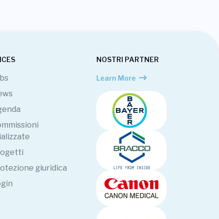
ICES
NOSTRI PARTNER
bs
Learn More
ews
genda
mmissioni
alizzate
ogetti
otezione giuridica
gin