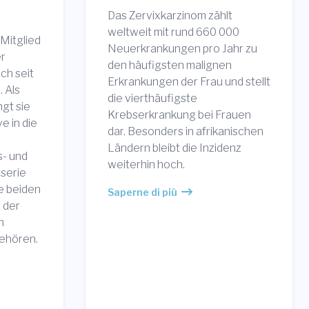
Das Zervixkarzinom zählt
weltweit mit rund 660 000
 Mitglied
Neuerkrankungen pro Jahr zu
er
den häufigsten malignen
ch seit
Erkrankungen der Frau und stellt
. Als
die vierthäufigste
ngt sie
Krebserkrankung bei Frauen
e in die
dar. Besonders in afrikanischen
Ländern bleibt die Inzidenz
s- und
weiterhin hoch.
gserie
se beiden
Saperne di più
 der
n
ehören.