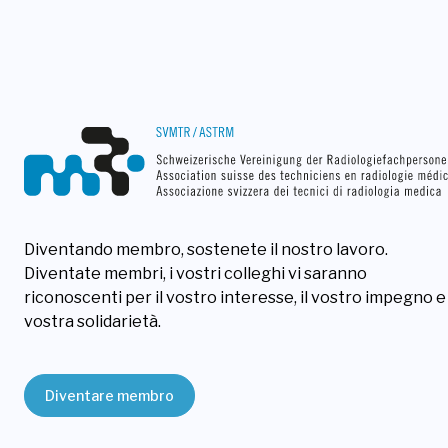
Diventando membro, sostenete il nostro lavoro.
Diventate membri, i vostri colleghi vi saranno
riconoscenti per il vostro interesse, il vostro impegno e 
vostra solidarietà.
Diventare membro