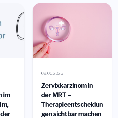
09.06.2026
Zervixkarzinom in
n im
der MRT –
lm,
Therapieentscheidun
 der
gen sichtbar machen