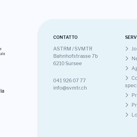
CONTATTO
SERV
ASTRM / SVMTR
Jo
Bahnhofstrasse 7b
N
6210 Sursee
A
Co
041 926 07 77
speci
info@svmtr.ch
la
Pr
Pr
Lo