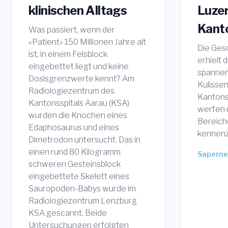
klinischen Alltags
Luze
Kanto
Was passiert, wenn der
«Patient» 150 Millionen Jahre alt
Die Ges
ist, in einem Felsblock
erhielt 
eingebettet liegt und keine
spannend
Dosisgrenzwerte kennt? Am
Kulisse
Radiologiezentrum des
Kantonss
Kantonsspitals Aarau (KSA)
werfen u
wurden die Knochen eines
Bereich
Edaphosaurus und eines
kennenz
Dimetrodon untersucht. Das in
einen rund 80 Kilogramm
Saperne 
schweren Gesteinsblock
eingebettete Skelett eines
Sauropoden-Babys wurde im
Radiologiezentrum Lenzburg
KSA gescannt. Beide
Untersuchungen erfolgten