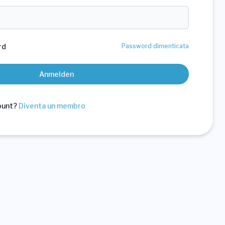
rd
Password dimenticata
Anmelden
count?
Diventa un membro