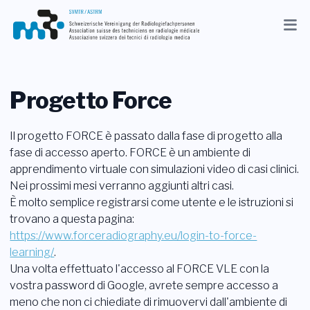
Aggiornamenti
Associazione
Progetto Force
Membri
Il progetto FORCE è passato dalla fase di progetto alla
Professione
fase di accesso aperto. FORCE è un ambiente di
apprendimento virtuale con simulazioni video di casi clinici.
Media
Nei prossimi mesi verranno aggiunti altri casi.
È molto semplice registrarsi come utente e le istruzioni si
IT
trovano a questa pagina:
https://www.forceradiography.eu/login-to-force-
Ricerca
learning/
.
Una volta effettuato l'accesso al FORCE VLE con la
Contatto
vostra password di Google, avrete sempre accesso a
meno che non ci chiediate di rimuovervi dall'ambiente di
Shop