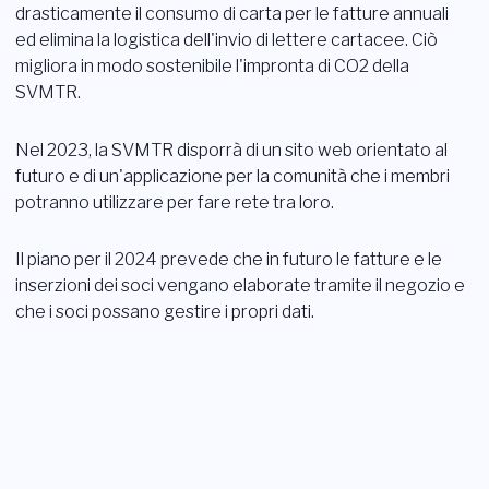
drasticamente il consumo di carta per le fatture annuali
Login
ed elimina la logistica dell'invio di lettere cartacee. Ciò
migliora in modo sostenibile l'impronta di CO2 della
Diventare membro
Sezioni
SVMTR.
Nel 2023, la SVMTR disporrà di un sito web orientato al
futuro e di un'applicazione per la comunità che i membri
potranno utilizzare per fare rete tra loro.
Il piano per il 2024 prevede che in futuro le fatture e le
inserzioni dei soci vengano elaborate tramite il negozio e
che i soci possano gestire i propri dati.