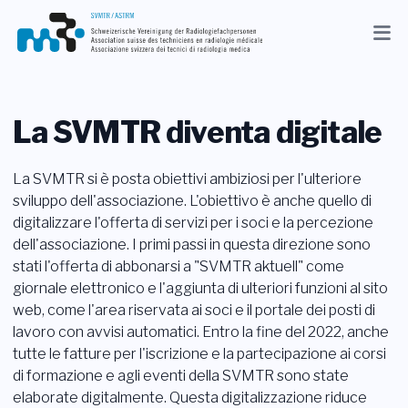
Aggiornamenti
Associazione
La SVMTR diventa digitale
Membri
La SVMTR si è posta obiettivi ambiziosi per l'ulteriore
Professione
sviluppo dell'associazione. L'obiettivo è anche quello di
digitalizzare l'offerta di servizi per i soci e la percezione
Media
dell'associazione. I primi passi in questa direzione sono
stati l'offerta di abbonarsi a "SVMTR aktuell" come
IT
giornale elettronico e l'aggiunta di ulteriori funzioni al sito
web, come l'area riservata ai soci e il portale dei posti di
Ricerca
lavoro con avvisi automatici. Entro la fine del 2022, anche
tutte le fatture per l'iscrizione e la partecipazione ai corsi
Contatto
di formazione e agli eventi della SVMTR sono state
elaborate digitalmente. Questa digitalizzazione riduce
Shop