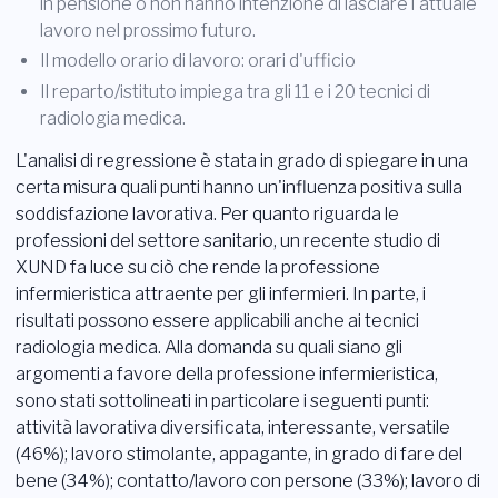
in pensione o non hanno intenzione di lasciare l'attuale
lavoro nel prossimo futuro.
Il modello orario di lavoro: orari d'ufficio
Il reparto/istituto impiega tra gli 11 e i 20 tecnici di
radiologia medica.
L'analisi di regressione è stata in grado di spiegare in una
certa misura quali punti hanno un'influenza positiva sulla
soddisfazione lavorativa. Per quanto riguarda le
professioni del settore sanitario, un recente studio di
XUND fa luce su ciò che rende la professione
infermieristica attraente per gli infermieri. In parte, i
risultati possono essere applicabili anche ai tecnici
radiologia medica. Alla domanda su quali siano gli
argomenti a favore della professione infermieristica,
sono stati sottolineati in particolare i seguenti punti:
attività lavorativa diversificata, interessante, versatile
(46%); lavoro stimolante, appagante, in grado di fare del
bene (34%); contatto/lavoro con persone (33%); lavoro di