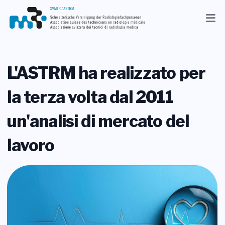
Aggiornamenti
Associazione
L'ASTRM ha realizzato per
Membri
la terza volta dal 2011
Professione
un'analisi di mercato del
Media
lavoro
IT
Ricerca
Contatto
Shop